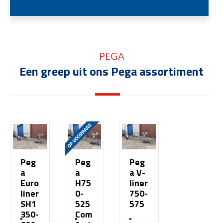
PEGA
Een greep uit ons Pega assortiment
Peg
Peg
Peg
a
a
a V-
Euro
H75
liner
liner
0-
750-
SH1
525
575
350-
Com