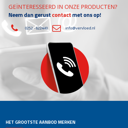
GEÏNTERESSEERD IN ONZE PRODUCTEN?
Neem dan gerust
contact
met ons op!
0252 - 622440
info@vervloed.nl
HET GROOTSTE AANBOD MERKEN