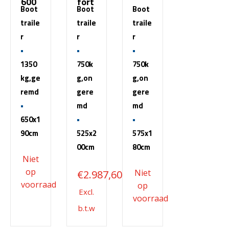
600
fort
Boot
Boot
Boot
traile
traile
traile
r
r
r
1350
750k
750k
kg,ge
g,on
g,on
remd
gere
gere
md
md
650x1
90cm
525x2
575x1
00cm
80cm
€
2.987,60