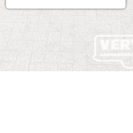
Vervloed aanhangwagens
. Alle rechten voorbehouden.
Webdesign Vanoo Media
Sitemap
Privacyverklaring