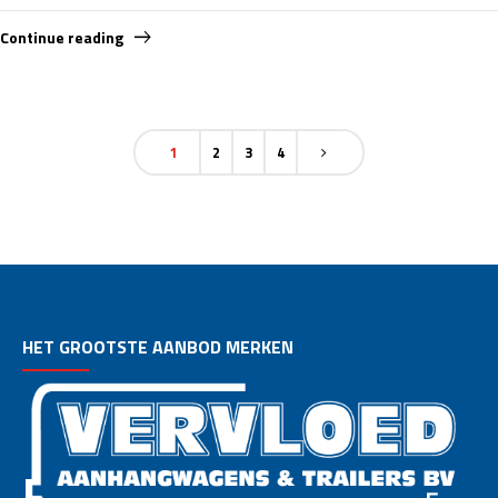
Continue reading
1
2
3
4
HET GROOTSTE AANBOD MERKEN