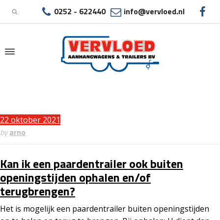
0252 - 622440
info@vervloed.nl
|
ARCHIEF FAQ'S - VERVLOED AANHANGWAGENS
22 oktober 2021
by
arno
Kan ik een paardentrailer ook buiten
openingstijden ophalen en/of
terugbrengen?
Het is mogelijk een paardentrailer buiten openingstijden