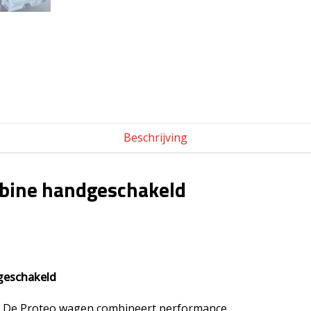
Beschrijving
abine handgeschakeld
dgeschakeld
5 . De Proteo wagen combineert performance,