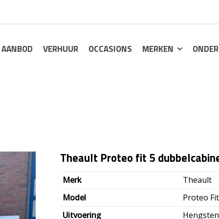
AANBOD
VERHUUR
OCCASIONS
MERKEN
ONDER
Theault Proteo fit 5 dubbelcabi
Merk
Theault
Model
Proteo Fi
Uitvoering
Hengsten