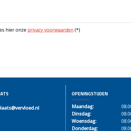
es hier onze
privacy voorwaarden
(*)
ATS
OPENINGSTIJDEN
Maandag:
08.0
laats@vervloed.nl
Dinsdag:
08.0
Woensdag:
08.0
Donderdag:
08.0