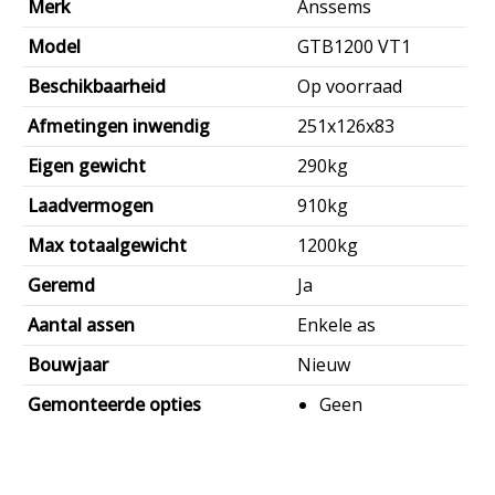
Merk
Anssems
prijs
€3.700,00.
is:
Model
GTB1200 VT1
€3.055,00.
Beschikbaarheid
Op voorraad
Afmetingen inwendig
251x126x83
Eigen gewicht
290kg
Laadvermogen
910kg
Max totaalgewicht
1200kg
Geremd
Ja
Aantal assen
Enkele as
Bouwjaar
Nieuw
Gemonteerde opties
Geen