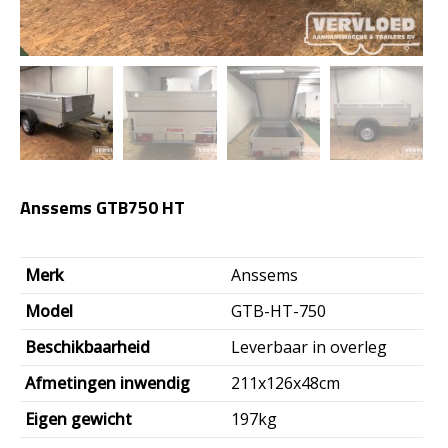
Anssems GTB750 HT
Oorspronkelijke
Huidige
Merk
Anssems
prijs
prijs
Model
GTB-HT-750
was:
is:
Beschikbaarheid
Leverbaar in overleg
€2.600,00.
€2.145,00.
Afmetingen inwendig
211x126x48cm
Eigen gewicht
197kg