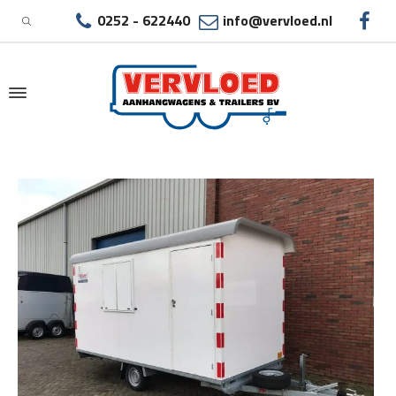
0252 - 622440
info@vervloed.nl
|