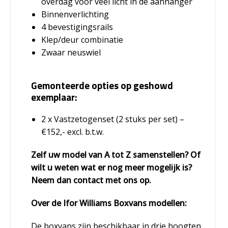
overdag voor veel licht in de aanhanger
Binnenverlichting
4 bevestigingsrails
Klep/deur combinatie
Zwaar neuswiel
Gemonteerde opties op geshowd
exemplaar:
2 x Vastzetogenset (2 stuks per set) –
€152,- excl. b.t.w.
Zelf uw model van A tot Z samenstellen? Of
wilt u weten wat er nog meer mogelijk is?
Neem dan contact met ons op.
Over de Ifor Williams Boxvans modellen:
De boxvans zijn beschikbaar in drie hoogten,