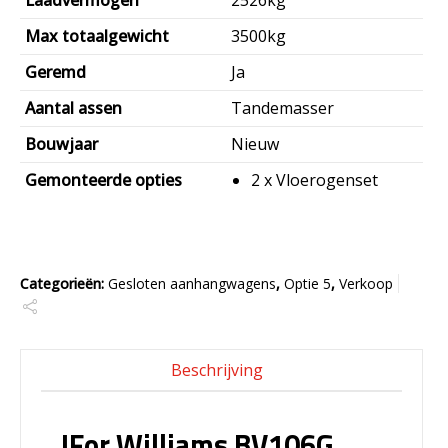
Laadvermogen
2526kg
Max totaalgewicht
3500kg
Geremd
Ja
Aantal assen
Tandemasser
Bouwjaar
Nieuw
Gemonteerde opties
2 x Vloerogenset
Categorieën:
Gesloten aanhangwagens
,
Optie 5
,
Verkoop
Beschrijving
IFor Williams BV106G