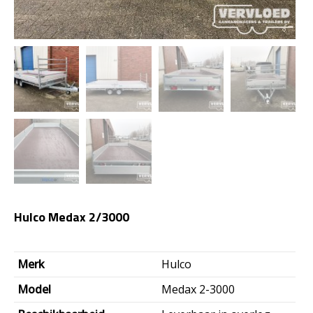
Hulco Medax 2/3000
Oorspronkelijke
Huidige
Merk
Hulco
prijs
prijs
Model
Medax 2-3000
was:
is: