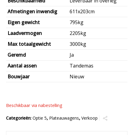
Beschikbaarheid
Leverbaar in overleg
€6.125,00.
€4.900,00.
Afmetingen inwendig
611x203cm
Eigen gewicht
795kg
Laadvermogen
2205kg
Max totaalgewicht
3000kg
Geremd
Ja
Aantal assen
Tandemas
Bouwjaar
Nieuw
Beschikbaar via nabestelling
Categorieën:
Optie 5
,
Plateauwagens
,
Verkoop