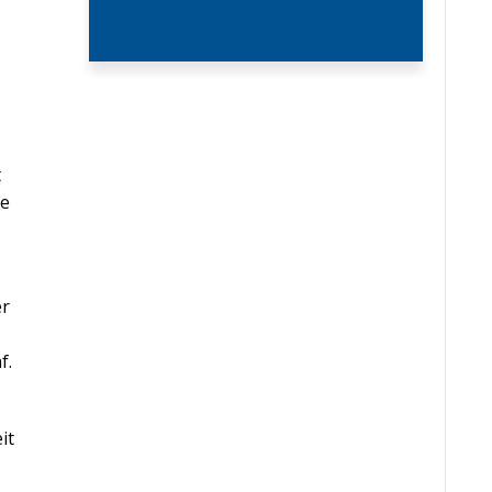
t
ee
er
f.
it