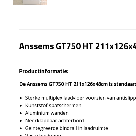
Anssems GT750 HT 211x126x
Productinformatie:
De Anssems GT750 HT 211x126x48cm is standaard
Sterke multiplex laadvloer voorzien van antislipp
Kunststof spatschermen
Aluminium wanden
Neerklapbaar achterbord
Geintegreerde bindrail in laadruimte
Vaste bindogen