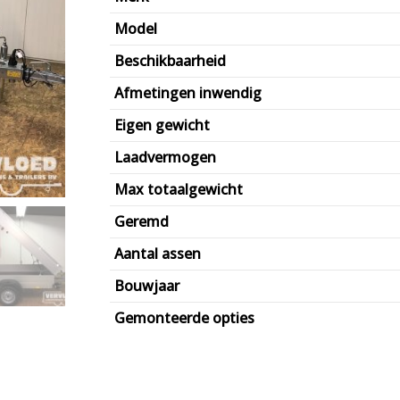
prijs
€2.225,00.
is:
Model
€1.835,00.
Beschikbaarheid
Afmetingen inwendig
Eigen gewicht
Laadvermogen
Max totaalgewicht
Geremd
Aantal assen
Bouwjaar
Gemonteerde opties