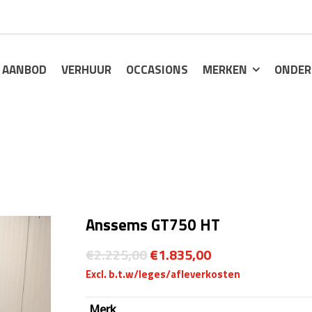
AANBOD
VERHUUR
OCCASIONS
MERKEN
ONDER
Anssems GT750 HT
Oorspronkelijke
€
2.225,00
€
1.835,00
prijs
Huidige
was:
Merk