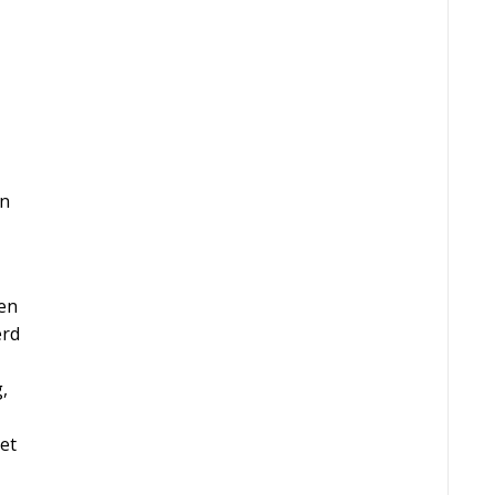
an
een
erd
,
et