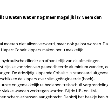
ilt u weten wat er nog meer mogelijk is? Neem dan
aal moeten niet alleen vervoerd, maar ook gelost worden. D
 Hapert Cobalt kippers maken het u makkelijk.
, hydraulische cilinder en afhankelijk van de afmetingen
aast zijn ze voorzien van geanodiseerde aluminium wanden, 
gen. De driezijdig kippende Cobalt + is standaard uitgevo
schikken de kippers over slim geëngineerde (hoek)-
uuste en gemakkelijk te bedienen trek-schuif vergrendeling
or vlakke wanden verkregen worden. Bij de HB- en HM-
pen scharnierbussen aangebracht. Dankzij het haakje kan h