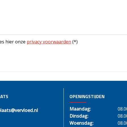
es hier onze
privacy voorwaarden
(*)
ATS
OPENINGSTIJDEN
Maandag:
08.0
laats@vervloed.nl
Dinsdag:
08.0
Woensdag:
08.0