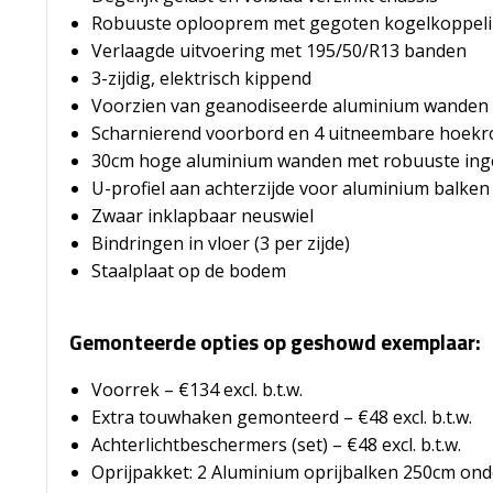
Robuuste oplooprem met gegoten kogelkoppel
Verlaagde uitvoering met 195/50/R13 banden
3-zijdig, elektrisch kippend
Voorzien van geanodiseerde aluminium wanden
Scharnierend voorbord en 4 uitneembare hoek
30cm hoge aluminium wanden met robuuste ing
U-profiel aan achterzijde voor aluminium balken
Zwaar inklapbaar neuswiel
Bindringen in vloer (3 per zijde)
Staalplaat op de bodem
Gemonteerde opties op geshowd exemplaar:
Voorrek – €134 excl. b.t.w.
Extra touwhaken gemonteerd – €48 excl. b.t.w.
Achterlichtbeschermers (set) – €48 excl. b.t.w.
Oprijpakket: 2 Aluminium oprijbalken 250cm onder