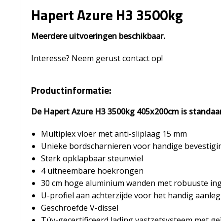
Hapert Azure H3 3500kg
Meerdere uitvoeringen beschikbaar.
Interesse? Neem gerust contact op!
Productinformatie:
De Hapert Azure H3 3500kg 405x200cm is standaar
Multiplex vloer met anti-sliplaag 15 mm
Unieke bordscharnieren voor handige bevestigi
Sterk opklapbaar steunwiel
4 uitneembare hoekrongen
30 cm hoge aluminium wanden met robuuste in
U-profiel aan achterzijde voor het handig aanle
Geschroefde V-dissel
Tüv-gecertificeerd lading vastzetsysteem met g