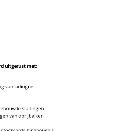
d uitgerust met:
ng van ladingnet
gebouwde sluitingen
ggen van oprijbalken
eïntegreerde bindbeugels