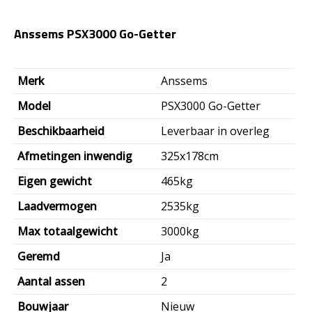
Anssems PSX3000 Go-Getter
Oorspronkelijke
Huidige
Merk
Anssems
prijs
prijs
Model
PSX3000 Go-Getter
was:
is:
Beschikbaarheid
Leverbaar in overleg
€4.200,00.
€3.465,00.
Afmetingen inwendig
325x178cm
Eigen gewicht
465kg
Laadvermogen
2535kg
Max totaalgewicht
3000kg
Geremd
Ja
Aantal assen
2
Bouwjaar
Nieuw