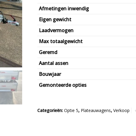
€2.210,00.
€1.732,50.
Afmetingen inwendig
Eigen gewicht
Laadvermogen
Max totaalgewicht
Geremd
Aantal assen
Bouwjaar
Gemonteerde opties
Categorieën:
Optie 5
,
Plateauwagens
,
Verkoop