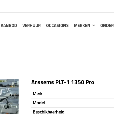
AANBOD
VERHUUR
OCCASIONS
MERKEN
ONDER
Anssems PLT-1 1350 Pro
Oorspronkelijke
Huidige
Merk
prijs
prijs
Model
was:
is:
Beschikbaarheid