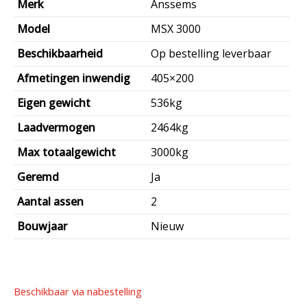
Merk
Anssems
prijs
€4.950,00.
is:
Model
MSX 3000
€4.085,00.
Beschikbaarheid
Op bestelling leverbaar
Afmetingen inwendig
405×200
Eigen gewicht
536kg
Laadvermogen
2464kg
Max totaalgewicht
3000kg
Geremd
Ja
Aantal assen
2
Bouwjaar
Nieuw
Beschikbaar via nabestelling