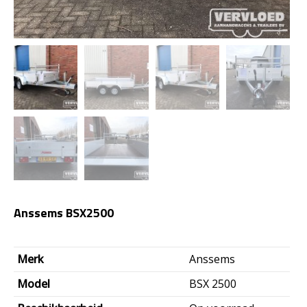
Anssems BSX2500
Oorspronkelijke
Huidige
Merk
Anssems
prijs
prijs
Model
BSX 2500
was:
is: