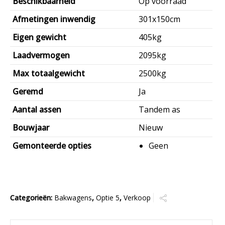
Beschikbaarheid
Op voorraad
€3.050,00.
€2.520,00.
Afmetingen inwendig
301x150cm
Eigen gewicht
405kg
Laadvermogen
2095kg
Max totaalgewicht
2500kg
Geremd
Ja
Aantal assen
Tandem as
Bouwjaar
Nieuw
Gemonteerde opties
Geen
Categorieën:
Bakwagens
,
Optie 5
,
Verkoop