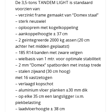
De 3,5-tons TANDEM LIGHT is standaard
voorzien van:
– verzinkt frame gemaakt van “Domex staal”
– sterk neuswiel
– oplooprem met kogelkoppeling
– aankoppelhoogte ± 37 cm
– 2 geïntegreerde 2000 kg assen (20 cm
achter het midden geplaatst)
– 185 R14 banden met zware velgen
– wielbasis van 1 mtr. voor optimale stabiliteit
– 2 mm “Domex” spatborden met instap trede
– stalen zijwand (30 cm hoog)
met 16 vastzetogen
– verlaagd kopschot
– aluminium vloer planken ±30 mm dik
– op elke 35 cm een langsligger i.v.m.
piekbelasting
– laadvloerhoogte ± 38 cm