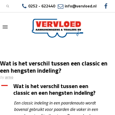
0252 - 622440
info@vervloed.nl
|
WAT IS HET VERSCHIL TUSSEN EEN CLASSIC EN
Wat is het verschil tussen een classic en
EEN HENGSTEN INDELING?
een hengsten indeling?
by
arno
Wat is het verschil tussen een
A
classic en een hengsten indeling?
Een classic indeling in een paardenauto wordt
bovenal gebruikt voor paarden die vaker in een