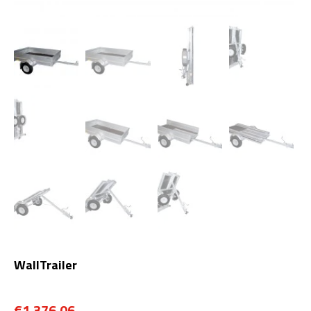
WallTrailer
€
1.376,06