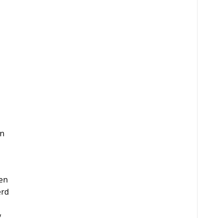
an
een
erd
,