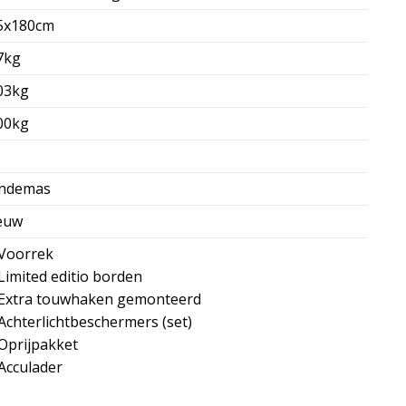
5x180cm
7kg
03kg
00kg
ndemas
euw
Voorrek
Limited editio borden
Extra touwhaken gemonteerd
Achterlichtbeschermers (set)
Oprijpakket
Acculader