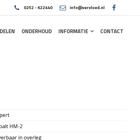
0252 - 622440
info@vervloed.nl
|
DELEN
ONDERHOUD
INFORMATIE
CONTACT
pert
balt HM-2
verbaar in overleg