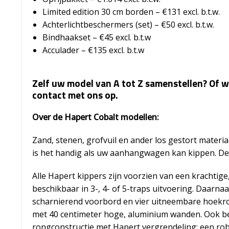
Limited edition 30 cm borden – €131 excl. b.t.w.
Achterlichtbeschermers (set) – €50 excl. b.t.w.
Bindhaakset – €45 excl. b.t.w
Acculader – €135 excl. b.t.w
Zelf uw model van A tot Z samenstellen? Of w
contact met ons op.
Over de Hapert Cobalt modellen:
Zand, stenen, grofvuil en ander los gestort materi
is het handig als uw aanhangwagen kan kippen. De
Alle Hapert kippers zijn voorzien van een krachtige
beschikbaar in 3-, 4- of 5-traps uitvoering. Daarn
scharnierend voorbord en vier uitneembare hoekron
met 40 centimeter hoge, aluminium wanden. Ook be
rongconstructie met Hapert vergrendeling: een rob