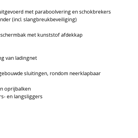
 uitgevoerd met paraboolvering en schokbrekers
inder (incl. slangbreukbeveiliging)
beschermbak met kunststof afdekkap
ng van ladingnet
gebouwde sluitingen, rondom neerklapbaar
an oprijbalken
s- en langsliggers