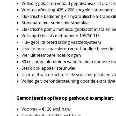
Volledig gelast en volbad gegalvaniseerd chassis
Voor de afmeting 405 x 200 cm geldt: standaard
Elektrische bediening en hydraulische 5-traps cil
Standaard met sendzimir staalplaat
Elektrische pomp met accu geplaatst in stalen 
Verlaagd chassis met banden 195/50R13
Tüv-gecertificeerd lading vastzetsysteem
Unieke bordscharnieren voor handige bevestigi
Vier uitneembare hoekrongen
30 cm. hoge aluminium wanden met robuuste in
Sterk opklapbaar steunwiel
U-profiel aan de achterzijde voor het plaatsen v
Volledige vloerondersteuning door de extra dwar
Gemonteerde opties op geshowd exemplaar:
Voorrek – €120 excl. b.t.w.
Oprijpakket – €1.014 excl. b.t.w.