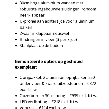
30cm hoge aluminium wanden met
robuuste ingebouwde sluitingen, rondom
neerklapbaar
U-profiel aan achterzijde voor aluminium
balken
Zwaar inklapbaar neuswiel
Bindringen in vloer (3 per zijde)
Staalplaat op de bodem
Gemonteerde opties op geshowd
exemplaar:
Oprijpakket: 2 aluminium oprijbalken 250
onder vloer & zware uitzetsteunen – €872
excl. b.t.w.
Opzetborden 30cm hoog – €939 excl. b.t.w.
LED verlichting – €218 excl. b.t.w.
Voorrek – €114 excl. b.t.w.