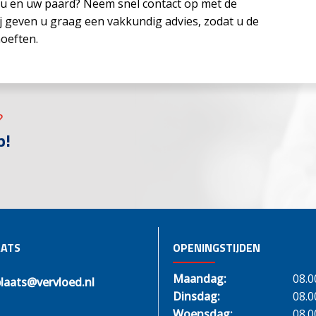
r u en uw paard? Neem snel contact op met de
j geven u graag een vakkundig advies, zodat u de
hoeften.
?
p!
ATS
OPENINGSTIJDEN
Maandag:
08.0
laats@vervloed.nl
Dinsdag:
08.0
Woensdag:
08.0