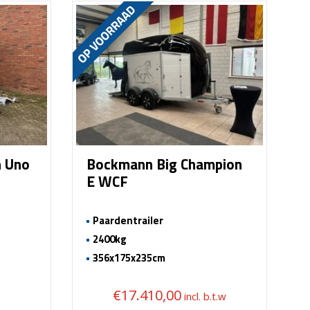
 Uno
Bockmann Big Champion
E WCF
Paardentrailer
2400kg
356x175x235cm
€
17.410,00