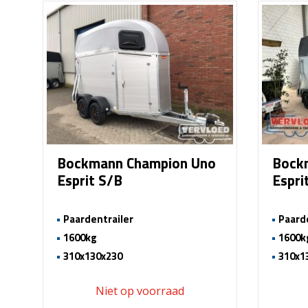
Bockmann Champion Uno
Bock
Esprit S/B
Espri
Paardentrailer
Paard
1600kg
1600k
310x130x230
310x1