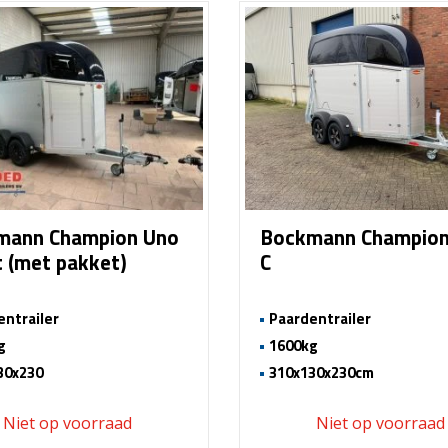
mann Champion Uno
Bockmann Champion
t (met pakket)
C
entrailer
Paardentrailer
g
1600kg
30x230
310x130x230cm