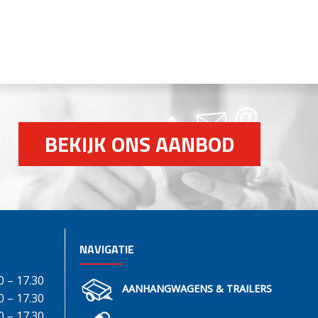
BEKIJK ONS AANBOD
NAVIGATIE
0 – 17.30
AANHANGWAGENS & TRAILERS
0 – 17.30
0 – 17.30