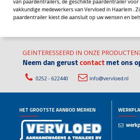
van paardentrailers, de geschikte paardentrailer voo
vakkundige medewerkers van Vervloed in Haarlem . Zi
paardentrailer kiest die aansluit op uw wensen en be
GEÏNTERESSEERD IN ONZE PRODUCTEN
Neem dan gerust
contact
met ons o
0252 - 622440
info@vervloed.nl
HET GROOTSTE AANBOD MERKEN
WERKPLA
werkp