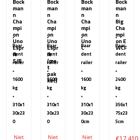
Bock
Bock
Bock
Bock
man
man
man
man
n
n
n
n
Cha
Cha
Cha
Big
mpi
mpi
mpi
Cha
on
on
on
mpi
Uno
Uno
Uno
on E
Paar
Paar
Paar
Paar
Espr
Espr
C
WCF
it
it
dent
dent
dent
dent
S/B
(me
railer
railer
railer
railer
t
pak
1600
1600
1600
2400
ket)
kg
kg
kg
kg
310x1
310x1
310x1
356x1
30x23
30x23
30x23
75x23
0
0
0cm
5cm
€
17.410