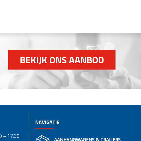
BEKIJK ONS AANBOD
NAVIGATIE
0 – 17.30
AANHANGWAGENS & TRAILERS