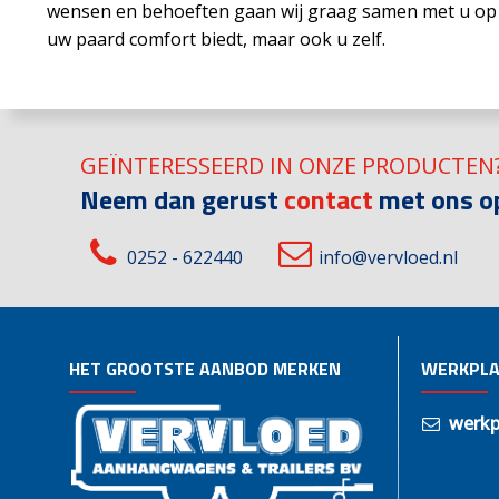
wensen en behoeften gaan wij graag samen met u op z
uw paard comfort biedt, maar ook u zelf.
GEÏNTERESSEERD IN ONZE PRODUCTEN
Neem dan gerust
contact
met ons o
0252 - 622440
info@vervloed.nl
HET GROOTSTE AANBOD MERKEN
WERKPLA
werkp