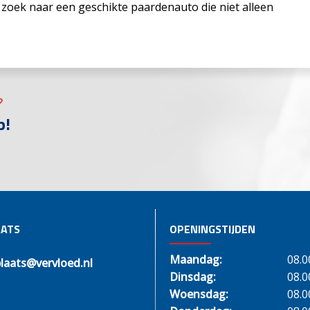
oek naar een geschikte paardenauto die niet alleen
?
p!
ATS
OPENINGSTIJDEN
Maandag:
08.0
laats@vervloed.nl
Dinsdag:
08.0
Woensdag:
08.0