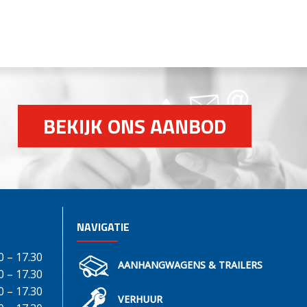
BEKIJK ONS AANBOD
NAVIGATIE
0 – 17.30
AANHANGWAGENS & TRAILERS
0 – 17.30
0 – 17.30
VERHUUR