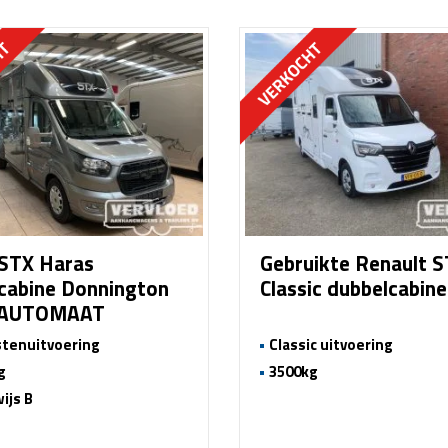
STX Haras
Gebruikte Renault 
cabine Donnington
Classic dubbelcabin
 AUTOMAAT
tenuitvoering
Classic uitvoering
g
3500kg
ijs B
€
51.500,00