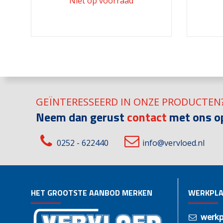
GEÏNTERESSEERD IN ONZE PRODUCTEN
Neem dan gerust
contact
met ons o
0252 - 622440
info@vervloed.nl
HET GROOTSTE AANBOD MERKEN
WERKPLA
werkp