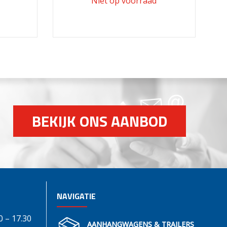
BEKIJK ONS AANBOD
NAVIGATIE
0 – 17.30
AANHANGWAGENS & TRAILERS