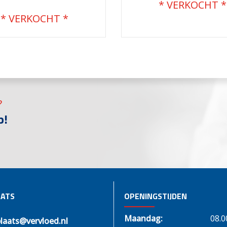
€
68.200,00
?
p!
ATS
OPENINGSTIJDEN
Maandag:
08.0
laats@vervloed.nl