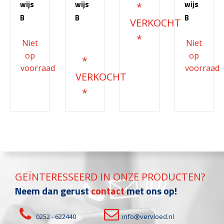
wijs
wijs
wijs
B
B
B
€
68.200,00
GEÏNTERESSEERD IN ONZE PRODUCTEN?
Neem dan gerust
contact
met ons op!
0252 - 622440
info@vervloed.nl