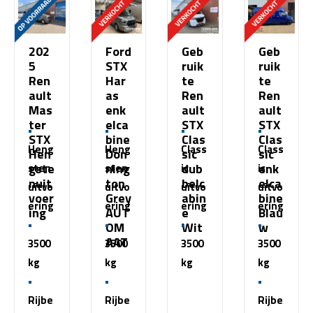
202
Ford
Geb
Geb
5
STX
ruik
ruik
Ren
Har
te
te
ault
as
Ren
Ren
Mas
enk
ault
ault
ter
elca
STX
STX
STX
bine
Clas
Clas
Heng
Heng
Class
Class
Hen
Don
sic
sic
gste
ning
dub
enk
sten
sten
ic
ic
nuit
ton
belc
elca
uitvo
uitvo
uitvo
uitvo
voer
Grey
abin
bine
ering
ering
ering
ering
ing
AUT
e
Blau
OM
Wit
w
AAT
3500
3500
3500
3500
kg
kg
kg
kg
€
51.500,00
Rijbe
Rijbe
Rijbe