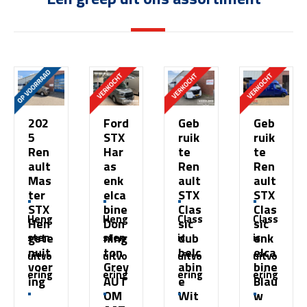
202
Ford
Geb
Geb
5
STX
ruik
ruik
Ren
Har
te
te
ault
as
Ren
Ren
Mas
enk
ault
ault
ter
elca
STX
STX
STX
bine
Clas
Clas
Heng
Heng
Class
Class
Hen
Don
sic
sic
gste
ning
dub
enk
sten
sten
ic
ic
nuit
ton
belc
elca
uitvo
uitvo
uitvo
uitvo
voer
Grey
abin
bine
ering
ering
ering
ering
ing
AUT
e
Blau
OM
Wit
w