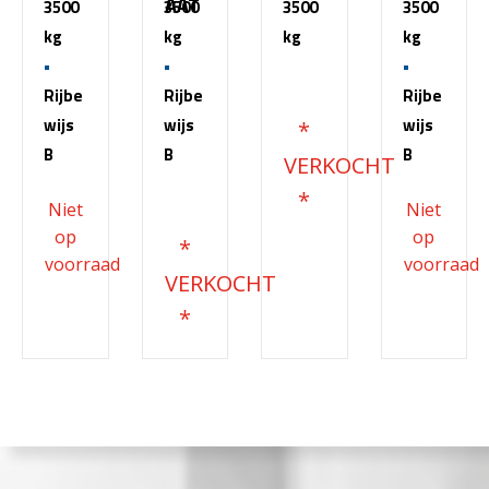
AAT
3500
3500
3500
3500
kg
kg
kg
kg
€
51.500,00
Rijbe
Rijbe
Rijbe
wijs
wijs
wijs
B
B
B
€
68.200,00