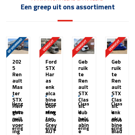
Een greep uit ons assortiment
202
Ford
Geb
Geb
5
STX
ruik
ruik
Ren
Har
te
te
ault
as
Ren
Ren
Mas
enk
ault
ault
ter
elca
STX
STX
STX
bine
Clas
Clas
Heng
Heng
Class
Class
Hen
Don
sic
sic
gste
ning
dub
enk
sten
sten
ic
ic
nuit
ton
belc
elca
uitvo
uitvo
uitvo
uitvo
voer
Grey
abin
bine
ering
ering
ering
ering
ing
AUT
e
Blau