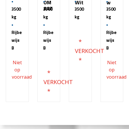
OM
Wit
w
AAT
3500
3500
3500
3500
kg
kg
kg
kg
€
51.500,00
Rijbe
Rijbe
Rijbe
wijs
wijs
wijs
B
B
B
€
68.200,00