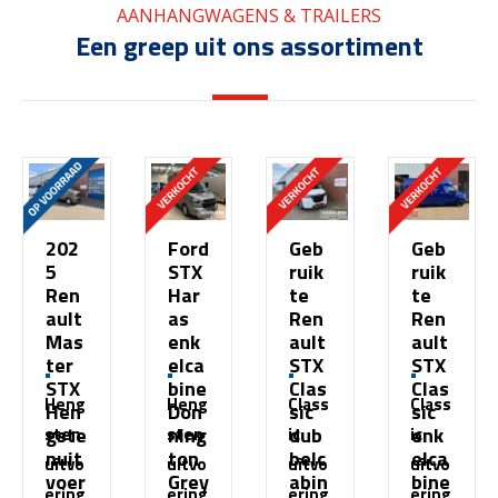
AANHANGWAGENS & TRAILERS
Een greep uit ons assortiment
202
Ford
Geb
Geb
5
STX
ruik
ruik
Ren
Har
te
te
ault
as
Ren
Ren
Mas
enk
ault
ault
ter
elca
STX
STX
STX
bine
Clas
Clas
Heng
Heng
Class
Class
Hen
Don
sic
sic
gste
ning
dub
enk
sten
sten
ic
ic
nuit
ton
belc
elca
uitvo
uitvo
uitvo
uitvo
voer
Grey
abin
bine
ering
ering
ering
ering