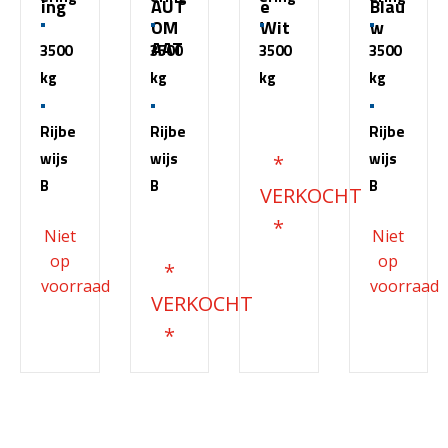
ing
AUT
e
Blau
OM
Wit
w
AAT
3500
3500
3500
3500
kg
kg
kg
kg
€
51.500,00
Rijbe
Rijbe
Rijbe
wijs
wijs
wijs
B
B
B
€
68.200,00