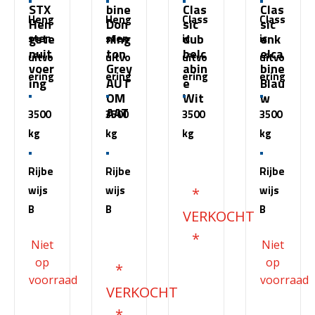
STX
bine
Clas
Clas
Heng
Heng
Class
Class
Hen
Don
sic
sic
gste
ning
dub
enk
sten
sten
ic
ic
nuit
ton
belc
elca
uitvo
uitvo
uitvo
uitvo
voer
Grey
abin
bine
ering
ering
ering
ering
ing
AUT
e
Blau
OM
Wit
w
AAT
3500
3500
3500
3500
kg
kg
kg
kg
€
51.500,00
Rijbe
Rijbe
Rijbe
wijs
wijs
wijs
B
B
B
€
68.200,00