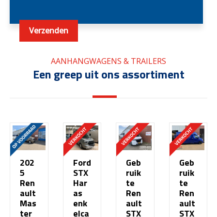
AANHANGWAGENS & TRAILERS
Een greep uit ons assortiment
202
Ford
Geb
Geb
5
STX
ruik
ruik
Ren
Har
te
te
ault
as
Ren
Ren
Mas
enk
ault
ault
ter
elca
STX
STX