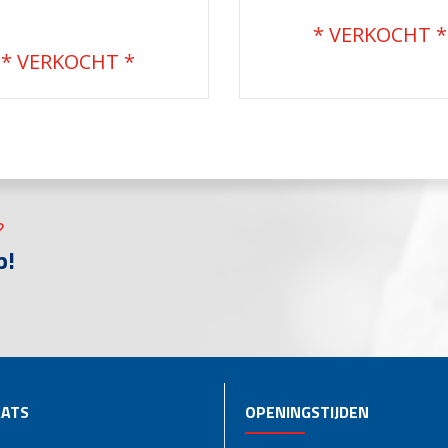
€
51.500,00
€
68.200,00
?
p!
ATS
OPENINGSTIJDEN