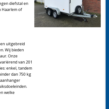
gen diefstal en
n Haarlem of
een uitgebreid
n. Wij bieden
aur. Onze
 variërend van 201
ies: enkel, tandem
minder dan 750 kg
en aanhanger
uiksdoeleinden.
en welke