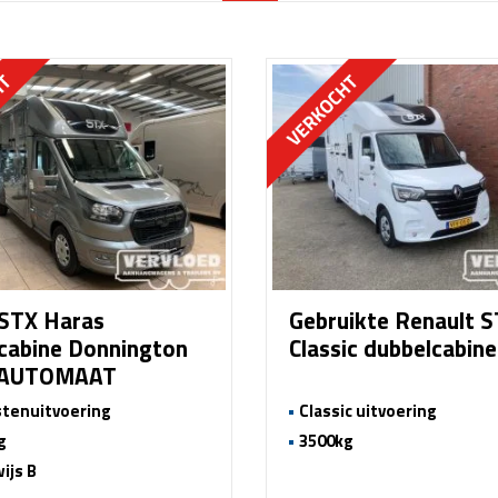
STX Haras
Gebruikte Renault 
cabine Donnington
Classic dubbelcabin
 AUTOMAAT
tenuitvoering
Classic uitvoering
g
3500kg
ijs B