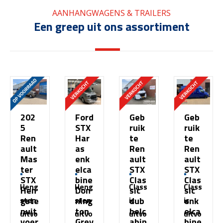
AANHANGWAGENS & TRAILERS
Een greep uit ons assortiment
202
Ford
Geb
Geb
5
STX
ruik
ruik
Ren
Har
te
te
ault
as
Ren
Ren
Mas
enk
ault
ault
ter
elca
STX
STX
STX
bine
Clas
Clas
Heng
Heng
Class
Class
Hen
Don
sic
sic
gste
ning
dub
enk
sten
sten
ic
ic
nuit
ton
belc
elca
uitvo
uitvo
uitvo
uitvo
voer
Grey
abin
bine