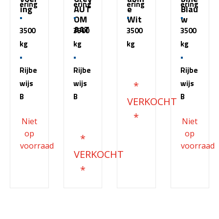
ering
ering
ering
ering
ing
AUT
e
Blau
OM
Wit
w
AAT
3500
3500
3500
3500
kg
kg
kg
kg
€
51.500,00
Rijbe
Rijbe
Rijbe
wijs
wijs
wijs
B
B
B
€
68.200,00