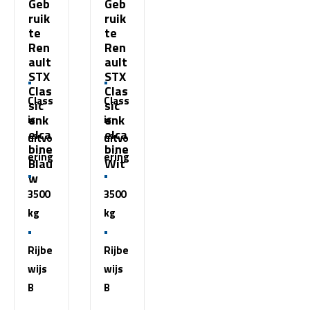
Geb
Geb
ruik
ruik
te
te
Ren
Ren
ault
ault
STX
STX
Clas
Clas
Class
Class
sic
sic
enk
enk
ic
ic
elca
elca
uitvo
uitvo
bine
bine
ering
ering
Blau
Wit
w
3500
3500
kg
kg
Rijbe
Rijbe
wijs
wijs
B
B