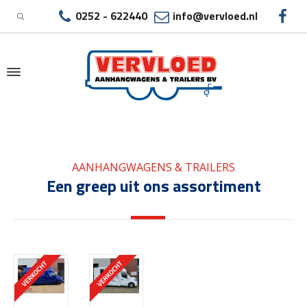
0252 - 622440
info@vervloed.nl
|
GEBRUIKTE PAARDENAUTO ALPHEN AAN DEN
AANHANGWAGENS & TRAILERS
RIJN
Een greep uit ons assortiment