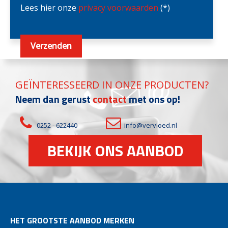
Lees hier onze
privacy voorwaarden
(*)
GEÏNTERESSEERD IN ONZE PRODUCTEN?
Neem dan gerust
contact
met ons op!
0252 - 622440
info@vervloed.nl
BEKIJK ONS AANBOD
HET GROOTSTE AANBOD MERKEN