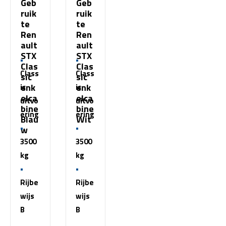
Geb
Geb
ruik
ruik
te
te
Ren
Ren
ault
ault
STX
STX
Clas
Clas
Class
Class
sic
sic
enk
enk
ic
ic
elca
elca
uitvo
uitvo
bine
bine
ering
ering
Blau
Wit
w
3500
3500
kg
kg
Rijbe
Rijbe
wijs
wijs
B
B