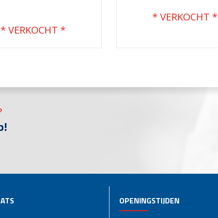
€
51.500,00
€
68.200,00
?
p!
ATS
OPENINGSTIJDEN