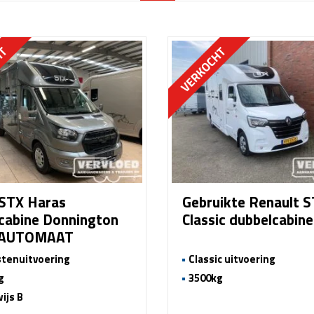
STX Haras
Gebruikte Renault 
cabine Donnington
Classic dubbelcabin
 AUTOMAAT
tenuitvoering
Classic uitvoering
g
3500kg
ijs B