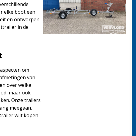
verschillende
r elke boot een
teit en ontworpen
trailer in de
t
de aspecten om
 afmetingen van
 en over welke
nbod, maar ook
ken. Onze trailers
nlang meegaan.
railer wilt kopen