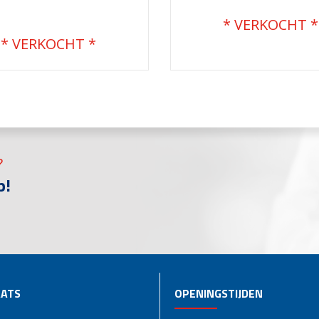
€
51.500,00
€
68.200,00
?
p!
ATS
OPENINGSTIJDEN