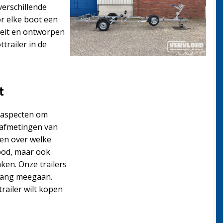
verschillende
r elke boot een
teit en ontworpen
trailer in de
t
de aspecten om
 afmetingen van
 en over welke
nbod, maar ook
ken. Onze trailers
nlang meegaan.
railer wilt kopen