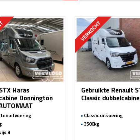
STX Haras
Gebruikte Renault 
cabine Donnington
Classic dubbelcabin
 AUTOMAAT
tenuitvoering
Classic uitvoering
g
3500kg
ijs B