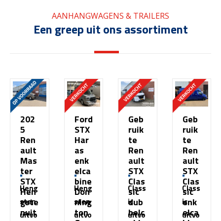
AANHANGWAGENS & TRAILERS
Een greep uit ons assortiment
202
Ford
Geb
Geb
5
STX
ruik
ruik
Ren
Har
te
te
ault
as
Ren
Ren
Mas
enk
ault
ault
ter
elca
STX
STX
STX
bine
Clas
Clas
Heng
Heng
Class
Class
Hen
Don
sic
sic
gste
ning
dub
enk
sten
sten
ic
ic
nuit
ton
belc
elca
uitvo
uitvo
uitvo
uitvo