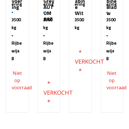
voer
Grey
abin
bine
ering
ering
ering
ering
ing
AUT
e
Blau
OM
Wit
w
AAT
3500
3500
3500
3500
kg
kg
kg
kg
€
51.500,00
Rijbe
Rijbe
Rijbe
wijs
wijs
wijs
B
B
B
€
68.200,00