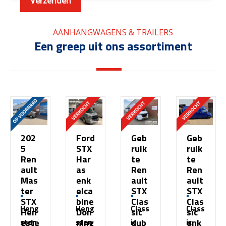
AANHANGWAGENS & TRAILERS
Een greep uit ons assortiment
202
Ford
Geb
Geb
5
STX
ruik
ruik
Ren
Har
te
te
ault
as
Ren
Ren
Mas
enk
ault
ault
ter
elca
STX
STX
STX
bine
Clas
Clas
Heng
Heng
Class
Class
Hen
Don
sic
sic
gste
ning
dub
enk
sten
sten
ic
ic