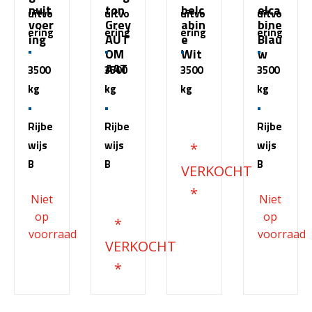
nuit
ton
belc
elca
uitvo
uitvo
uitvo
uitvo
voer
Grey
abin
bine
ering
ering
ering
ering
ing
AUT
e
Blau
OM
Wit
w
AAT
3500
3500
3500
3500
kg
kg
kg
kg
€
51.500,00
Rijbe
Rijbe
Rijbe
wijs
wijs
wijs
B
B
B
€
68.200,00