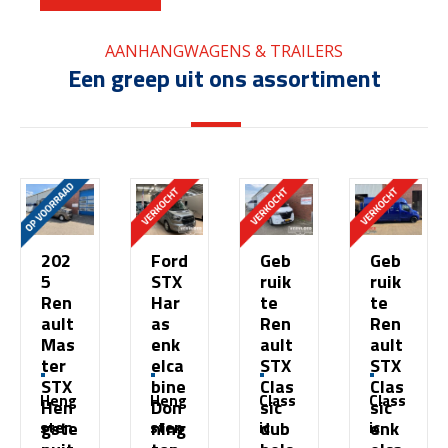
AANHANGWAGENS & TRAILERS
Een greep uit ons assortiment
202
Ford
Geb
Geb
5
STX
ruik
ruik
Ren
Har
te
te
ault
as
Ren
Ren
Mas
enk
ault
ault
ter
elca
STX
STX
STX
bine
Clas
Clas
Heng
Heng
Class
Class
Hen
Don
sic
sic
gste
ning
dub
enk
sten
sten
ic
ic