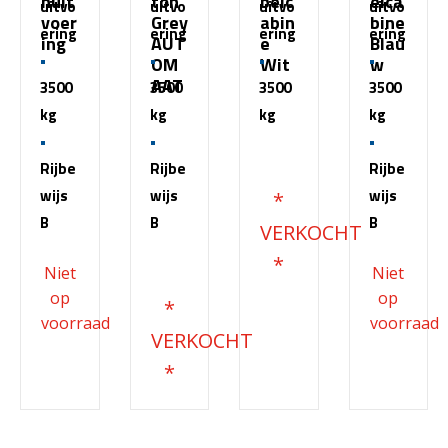
nuit
ton
belc
elca
uitvo
uitvo
uitvo
uitvo
voer
Grey
abin
bine
ering
ering
ering
ering
ing
AUT
e
Blau
OM
Wit
w
AAT
3500
3500
3500
3500
kg
kg
kg
kg
€
51.500,00
Rijbe
Rijbe
Rijbe
wijs
wijs
wijs
B
B
B
€
68.200,00