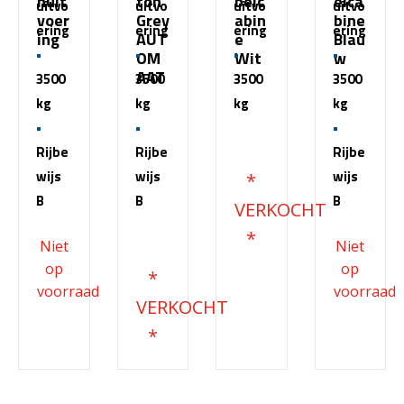
nuit
ton
belc
elca
uitvo
uitvo
uitvo
uitvo
voer
Grey
abin
bine
ering
ering
ering
ering
ing
AUT
e
Blau
OM
Wit
w
AAT
3500
3500
3500
3500
kg
kg
kg
kg
€
51.500,00
Rijbe
Rijbe
Rijbe
wijs
wijs
wijs
B
B
B
€
68.200,00