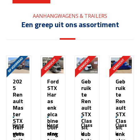
AANHANGWAGENS & TRAILERS
Een greep uit ons assortiment
202
Ford
Geb
Geb
5
STX
ruik
ruik
Ren
Har
te
te
ault
as
Ren
Ren
Mas
enk
ault
ault
ter
elca
STX
STX
STX
bine
Clas
Clas
Heng
Heng
Class
Class
Hen
Don
sic
sic
gste
ning
dub
enk
sten
sten
ic
ic