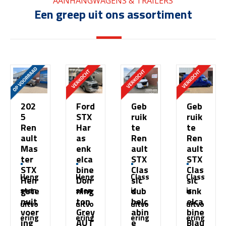
AANHANGWAGENS & TRAILERS
Een greep uit ons assortiment
202
Ford
Geb
Geb
5
STX
ruik
ruik
Ren
Har
te
te
ault
as
Ren
Ren
Mas
enk
ault
ault
ter
elca
STX
STX
STX
bine
Clas
Clas
Heng
Heng
Class
Class
Hen
Don
sic
sic
gste
ning
dub
enk
sten
sten
ic
ic
nuit
ton
belc
elca
uitvo
uitvo
uitvo
uitvo
voer
Grey
abin
bine
ering
ering
ering
ering
ing
AUT
e
Blau