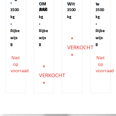
OM
Wit
w
AAT
3500
3500
3500
3500
kg
kg
kg
kg
€
51.500,00
Rijbe
Rijbe
Rijbe
wijs
wijs
wijs
B
B
B
€
68.200,00